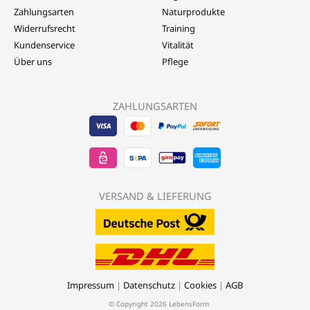
Zahlungsarten
Naturprodukte
Widerrufsrecht
Training
Kundenservice
Vitalität
Über uns
Pflege
ZAHLUNGSARTEN
Visa
EPS
Mastercard
Sepa
Sofort
-
-
-
Banktransfer
Überwe
LebensForm24
LebensForm24
LebensForm
-
-
VERSAND & LIEFERUNG
LebensForm
Lebens
Impressum
|
Datenschutz
|
Cookies
|
AGB
© Copyright 2026 LebensForm