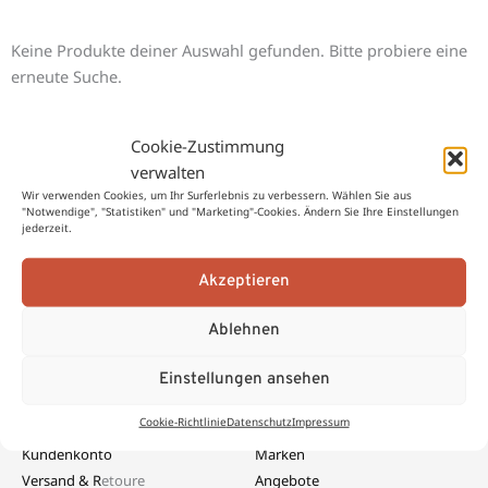
Keine Produkte deiner Auswahl gefunden. Bitte probiere eine
erneute Suche.
Cookie-Zustimmung
verwalten
Wir verwenden Cookies, um Ihr Surferlebnis zu verbessern. Wählen Sie aus
NEWSLETTER
"Notwendige", "Statistiken" und "Marketing"-Cookies. Ändern Sie Ihre Einstellungen
jederzeit.
Erhalte
€ 10,00 Sofort-Rabatt
auf deinen Einkauf bei LebensForm
und profitiere von laufenden Rabatten und Aktionen.
Akzeptieren
Jetzt anmelden
Ablehnen
*Newsletter Gutschein gültig ab € 150,00 Bestellwert und nur 1x einlösbar pro Kunde. Ausgenommen
Abos, Gutscheine und Dienstleistungen.
Einstellungen ansehen
SUPPORT
PRODUKTE
Cookie-Richtlinie
Datenschutz
Impressum
Kundenkonto
Marken
Versand & R
etoure
Angebote