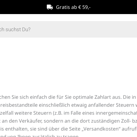
Gratis ab € 59,-
hen Sie sich einfach die für Sie optimale Zahlart aus. Die 
e Preisbestandteile einschließlich etwaig anfallender Steuer
elfall weitere Steuern (z.B. im Falle eines innergemeinsc
cht an den Verkäufer, sondern an die dort zuständigen Zoll-
is enthalten, sie sind über die Seite „Versandkosten“ aufru
d von Ihnen zusätzlich zu tragen.