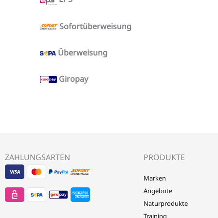
Sofortüberweisung
Überweisung
Giropay
ZAHLUNGSARTEN
PRODUKTE
Visa
EPS
Mastercard
Sepa
Sofort
Marken
-
-
-
Banktransfer
Überweisung
Angebote
LebensForm24
LebensForm24
LebensForm24
-
-
Naturprodukte
Training