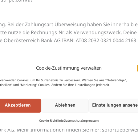
ng. Bei der Zahlungsart Überweisung haben Sie innerhalb
itte nutze die Rechnungs-Nr. als Verwendungszweck. Deine 
e Oberösterreich Bank AG IBAN: AT08 2032 0321 0044 2163 
tigung dieser Bestellung, autorisierst du LebensForm Onli
Cookie-Zustimmung verwalten
 deine Bank zu senden, um dein Konto zu belasten. Du hast
onen deiner Vereinbarung mit deiner Bank. Eine Rückerst
 verwenden Cookies, um Ihr Surferlebnis zu verbessern. Wählen Sie aus "Notwendige",
atistiken" und "Marketing"-Cookies. Ändern Sie Ihre Einstellungen jederzeit.
in Anspruch genommen werden.
Akzeptieren
Ablehnen
Einstellungen anseh
strierung sofort Ihre Transaktion tätigen. Für die Transak
Cookie-Richtlinie
Datenschutz
Impressum
ingabe und Bestätigung mittels einer App Ihres Bankinstit
ork AG. Mehr Informationen finden Sie hier: sofortueberwe