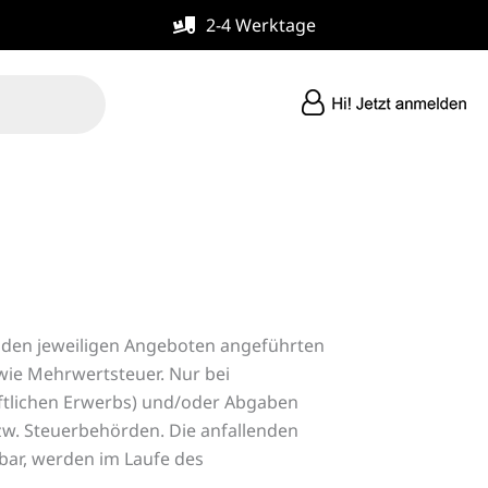
2-4 Werktage
in den jeweiligen Angeboten angeführten
n wie Mehrwertsteuer. Nur bei
haftlichen Erwerbs) und/oder Abgaben
 bzw. Steuerbehörden. Die anfallenden
fbar, werden im Laufe des