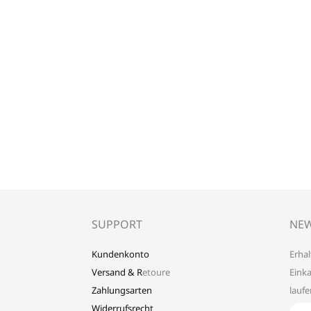
SUPPORT
NEW
Kundenkonto
Erhal
Versand & R
etoure
Eink
Zahlungsarten
lauf
Widerrufsrecht