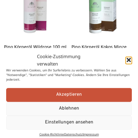
Pino Körperöl Wildrose 100 ml
Pino Körperöl Kokos Minze
100 ml
Cookie-Zustimmung
verwalten
€
24,00
€
19,00
€
24,00
€
19,00
Wir verwenden Cookies, um Ihr Surferlebnis zu verbessern. Wählen Sie aus
"Notwendige", "Statistiken" und "Marketing"-Cookies. Ändern Sie Ihre Einstellungen
In den Warenkorb
In den Warenkorb
jederzeit.
Akzeptieren
Ursprünglicher
Aktueller
Ursprünglicher
Aktueller
Preis
Preis
Preis
Preis
Ablehnen
-21%
-21%
war:
ist:
war:
ist:
€ 24,00
€ 19,00.
€ 24,00
€ 19,00.
Neu!
Einstellungen ansehen
Cookie-Richtlinie
Datenschutz
Impressum