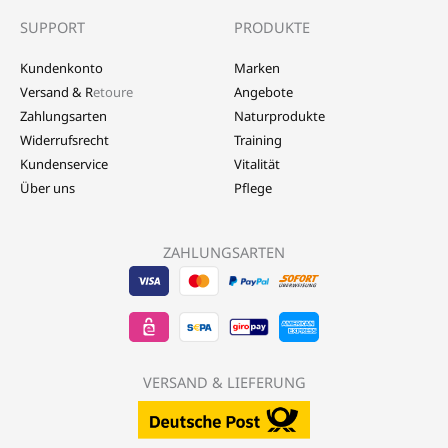
SUPPORT
PRODUKTE
Kundenkonto
Marken
Versand & R
etoure
Angebote
Zahlungsarten
Naturprodukte
Widerrufsrecht
Training
Kundenservice
Vitalität
Über uns
Pflege
ZAHLUNGSARTEN
Visa
EPS
Mastercard
Sepa
Sofort
-
-
-
Banktransfer
Überwe
LebensForm24
LebensForm24
LebensForm
-
-
VERSAND & LIEFERUNG
LebensForm
Lebens