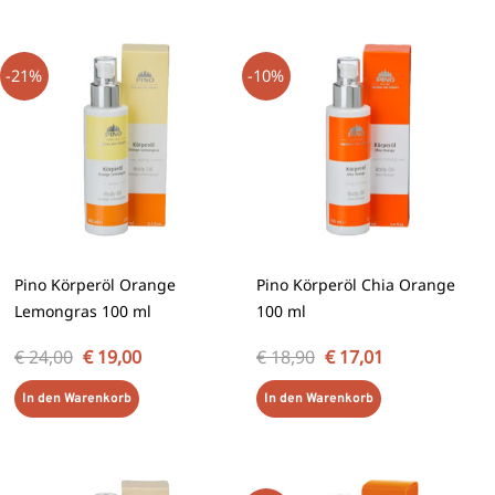
Ursprünglicher
Aktueller
Ursprünglicher
Aktueller
Preis
Preis
Preis
Preis
-21%
-10%
war:
ist:
war:
ist:
€ 24,00
€ 19,00.
€ 18,90
€ 17,01.
Pino Körperöl Orange
Pino Körperöl Chia Orange
Lemongras 100 ml
100 ml
€
24,00
€
19,00
€
18,90
€
17,01
In den Warenkorb
In den Warenkorb
Ursprünglicher
Aktueller
Preis
Preis