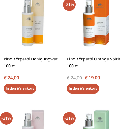
-21%
war:
ist:
€ 24,00
€ 19,00.
Pino Körperöl Honig Ingwer
Pino Körperöl Orange Spirit
100 ml
100 ml
€
24,00
€
24,00
€
19,00
In den Warenkorb
In den Warenkorb
Ursprünglicher
Aktueller
Ursprünglicher
Aktueller
Preis
Preis
Preis
Preis
-21%
-21%
war:
ist:
war:
ist:
€ 24,00
€ 19,00.
€ 24,00
€ 19,00.