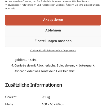
Wir verwenden Cookies, um Ihr Surferlebnis zu verbessern. Wählen Sie aus
Reibe die Zucchini und die Karotten klein und drücke die
"Notwendige", "Statistiken" und "Marketing"-Cookies. Ändern Sie Ihre Einstellungen
Flüssigkeit durch ein Sieb aus.
jederzeit.
Schneide die Zwiebel möglichst klein und vermische alle
Akzeptieren
Zutaten bis auf das Pflanzenöl miteinander. Der Teig sollte
nicht zu flüssig sein, das Ei bzw. das Johannisbrotkernmehl
Ablehnen
dient als Bindemittel.
Erhitze in einer gut beschichteten Pfanne 2-3 EL Pflanzenöl
Einstellungen ansehen
und gebe mit dem Löffel kleine Teighäufchen hinein. Drücke
diese zu flachen Talern und brate sie von beiden Seiten auf
Cookie-Richtlinie
Datenschutz
Impressum
mittlerer Stufe kurz an. Sie sollten innen durch und außen
goldbraun sein.
Genieße sie mit Räucherlachs, Spiegeleiern, Kräuterquark,
Avocado oder was sonst dein Herz begehrt.
Zusätzliche Informationen
Gewicht
0,1 kg
Maße
100 × 60 × 60 cm