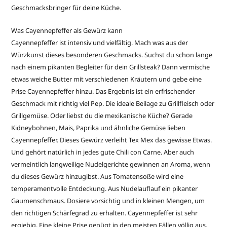
Geschmacksbringer für deine Küche.
Was Cayennepfeffer als Gewürz kann
Cayennepfeffer ist intensiv und vielfältig. Mach was aus der
Würzkunst dieses besonderen Geschmacks. Suchst du schon lange
nach einem pikanten Begleiter für dein Grillsteak? Dann vermische
etwas weiche Butter mit verschiedenen Kräutern und gebe eine
Prise Cayennepfeffer hinzu. Das Ergebnis ist ein erfrischender
Geschmack mit richtig viel Pep. Die ideale Beilage zu Grillfleisch oder
Grillgemüse. Oder liebst du die mexikanische Küche? Gerade
Kidneybohnen, Mais, Paprika und ähnliche Gemüse lieben
Cayennepfeffer. Dieses Gewürz verleiht Tex Mex das gewisse Etwas.
Und gehört natürlich in jedes gute Chili con Carne. Aber auch
vermeintlich langweilige Nudelgerichte gewinnen an Aroma, wenn
du dieses Gewürz hinzugibst. Aus Tomatensoße wird eine
temperamentvolle Entdeckung. Aus Nudelauflauf ein pikanter
Gaumenschmaus. Dosiere vorsichtig und in kleinen Mengen, um
den richtigen Schärfegrad zu erhalten. Cayennepfeffer ist sehr
ergiebig. Eine kleine Prise genügt in den meisten Fällen völlig aus.