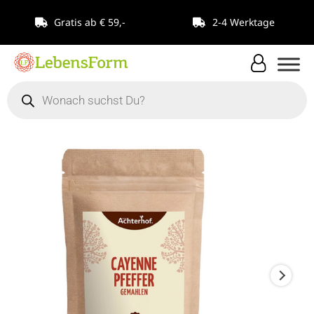
Zum
Gratis ab € 59,-
2-4 Werktage
Inhalt
springen
Products
search
vom
Achterhof
Cayenne-
Pfeffer
100g
Menge