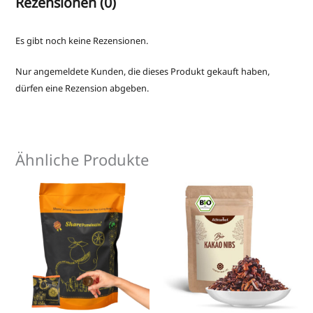
Rezensionen (0)
Es gibt noch keine Rezensionen.
Nur angemeldete Kunden, die dieses Produkt gekauft haben,
dürfen eine Rezension abgeben.
Ähnliche Produkte
Dieses
Produkt
weist
mehrere
Varianten
auf.
Die
Optionen