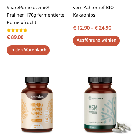
können
SharePomelozzini®-
vom Achterhof BIO
auf
Pralinen 170g fermentierte
Kakaonibs
der
Pomelofrucht
Produktse
€
12,90
–
€
24,90
gewählt
Bewertet
€
89,00
Ausführung wählen
mit
werden
5.00
von 5
In den Warenkorb