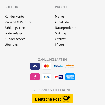
SUPPORT
PRODUKTE
Kundenkonto
Marken
Versand & R
etoure
Angebote
Zahlungsarten
Naturprodukte
Widerrufsrecht
Training
Kundenservice
Vitalität
Über uns
Pflege
ZAHLUNGSARTEN
Visa
EPS
Mastercard
Sepa
Sofort
-
-
-
Banktransfer
Überwe
LebensForm24
LebensForm24
LebensForm
-
-
VERSAND & LIEFERUNG
LebensForm
Lebens