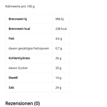
Nährwerte pro 100 g
Brennwert kj
996
kJ
Brennwert kcal
238
kcal
Fett
4,6
g
davon
gesättigte Fettsäuren
0,7
g
Kohlenhydrate
26
g
davon
Zucker
20
g
Eiweiß
14
g
Salz
24
g
Rezensionen (0)