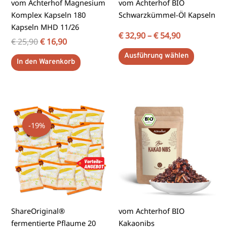
vom Achterhof Magnesium
vom Achterhof BIO
auf
Komplex Kapseln 180
Schwarzkümmel-Öl Kapseln
der
Kapseln MHD 11/26
Produktse
€
32,90
–
€
54,90
€
25,90
€
16,90
gewählt
Ausführung wählen
werden
In den Warenkorb
Ursprünglicher
Aktueller
Dieses
Preis
Preis
Produkt
-19%
-19%
war:
ist:
weist
€ 85,00
€ 69,00.
mehrere
Varianten
auf.
Die
Optionen
können
ShareOriginal®
vom Achterhof BIO
auf
fermentierte Pflaume 20
Kakaonibs