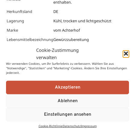
enthalten.
Herkunftsland
DE
Lagerung
Kühl, trocken und lichtgeschützt
Marke
vom Achterhof
Lebensmittelbezeichnung
Gewürzzubereitung
Cookie-Zustimmung
verwalten
Zutaten & Nährwerte
Wir verwenden Cookies, um Ihr Surferlebnis zu verbessern. Wählen Sie aus
"Notwendige", "Statistiken" und "Marketing"-Cookies. Ändern Sie Ihre Einstellungen
jederzeit.
Zutaten
Akzeptieren
Meersalz, Bio Schnittlauch*, Bio Petersilie*, Bio Basilikum*, Bio
Pfeffer*, Bio Knoblauch*, Bio Paprika*, Bio Tomaten*, Bio
Ablehnen
Sonnenblumenöl*, Bio Koriander*, Bio Kurkuma*, Bio Ingwer*, Bio
Bockshornkleesaat*, Salz, Bio Chili*, Bio Zwiebeln*, Bio Zimt*
Einstellungen ansehen
*aus kontrolliert biologischem Anbau. EU-/Nicht-EU-Landwirtschaft.
Cookie-Richtlinie
Datenschutz
Impressum
Nährwerte