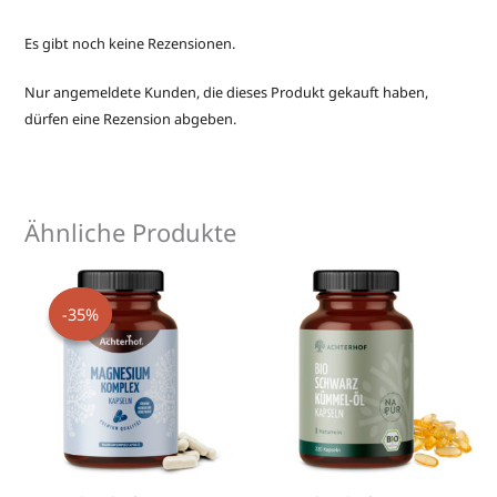
Es gibt noch keine Rezensionen.
Nur angemeldete Kunden, die dieses Produkt gekauft haben,
dürfen eine Rezension abgeben.
Ähnliche Produkte
Ursprünglicher
Aktueller
Dieses
Preis
Preis
Produkt
-35%
-35%
war:
ist:
weist
€ 25,90
€ 16,90.
mehrere
Varianten
auf.
Die
Optionen
können