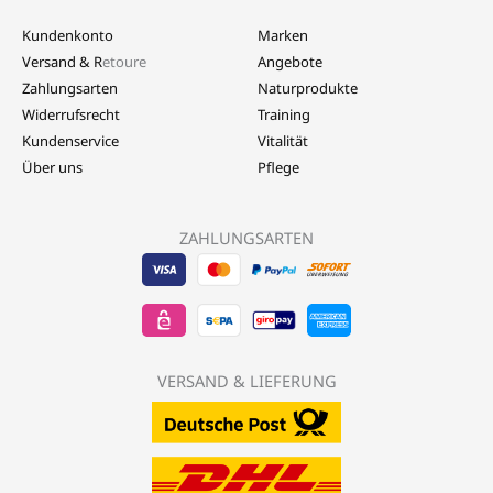
Kundenkonto
Marken
Versand & R
etoure
Angebote
Zahlungsarten
Naturprodukte
Widerrufsrecht
Training
Kundenservice
Vitalität
Über uns
Pflege
ZAHLUNGSARTEN
Visa
EPS
Mastercard
Sepa
Sofort
-
-
-
Banktransfer
Überwe
LebensForm24
LebensForm24
LebensForm
-
-
VERSAND & LIEFERUNG
LebensForm
Lebens