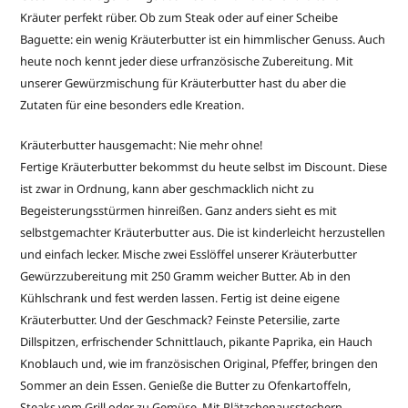
Kräuter perfekt rüber. Ob zum Steak oder auf einer Scheibe
Baguette: ein wenig Kräuterbutter ist ein himmlischer Genuss. Auch
heute noch kennt jeder diese urfranzösische Zubereitung. Mit
unserer Gewürzmischung für Kräuterbutter hast du aber die
Zutaten für eine besonders edle Kreation.
Kräuterbutter hausgemacht: Nie mehr ohne!
Fertige Kräuterbutter bekommst du heute selbst im Discount. Diese
ist zwar in Ordnung, kann aber geschmacklich nicht zu
Begeisterungsstürmen hinreißen. Ganz anders sieht es mit
selbstgemachter Kräuterbutter aus. Die ist kinderleicht herzustellen
und einfach lecker. Mische zwei Esslöffel unserer Kräuterbutter
Gewürzzubereitung mit 250 Gramm weicher Butter. Ab in den
Kühlschrank und fest werden lassen. Fertig ist deine eigene
Kräuterbutter. Und der Geschmack? Feinste Petersilie, zarte
Dillspitzen, erfrischender Schnittlauch, pikante Paprika, ein Hauch
Knoblauch und, wie im französischen Original, Pfeffer, bringen den
Sommer an dein Essen. Genieße die Butter zu Ofenkartoffeln,
Steaks vom Grill oder zu Gemüse. Mit Plätzchenausstechern