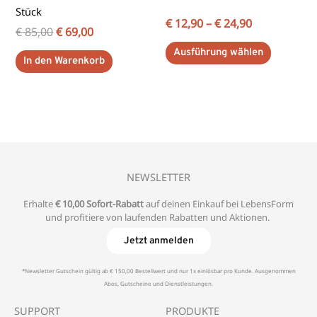
der
Stück
Produktse
€
12,90
–
€
24,90
€
85,00
€
69,00
gewählt
Ausführung wählen
werden
In den Warenkorb
NEWSLETTER
Erhalte
€ 10,00 Sofort-Rabatt
auf deinen Einkauf bei LebensForm
und profitiere von laufenden Rabatten und Aktionen.
Jetzt anmelden
*Newsletter Gutschein gültig ab € 150,00 Bestellwert und nur 1x einlösbar pro Kunde. Ausgenommen
Abos, Gutscheine und Dienstleistungen.
SUPPORT
PRODUKTE