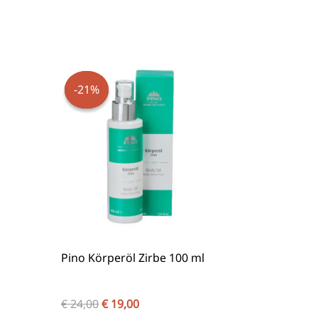
Ursprünglicher
Aktueller
Preis
Preis
war:
ist:
-21%
-21%
€ 24,00
€ 19,00.
Pino Körperöl Zirbe 100 ml
€
24,00
€
19,00