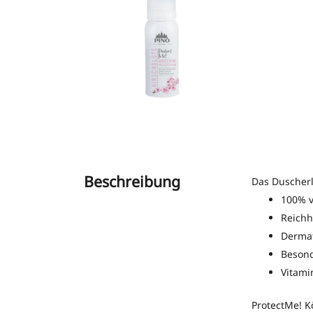
Beschreibung
Das Duscherl
100% 
Reichh
Dermat
Besond
Vitami
ProtectMe! K