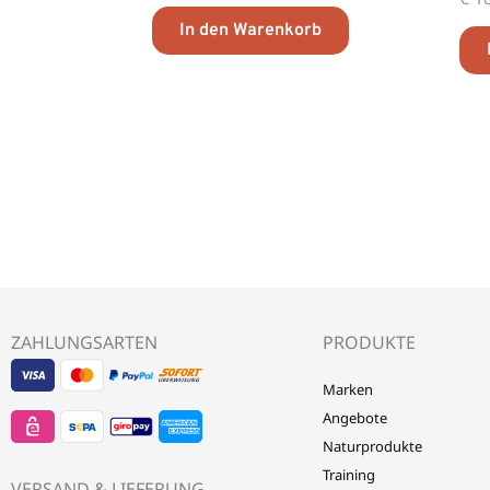
In den Warenkorb
ZAHLUNGSARTEN
PRODUKTE
Visa
EPS
Mastercard
Sepa
Sofort
Marken
-
-
-
Banktransfer
Überweisung
Angebote
LebensForm24
LebensForm24
LebensForm24
-
-
Naturprodukte
Training
VERSAND & LIEFERUNG