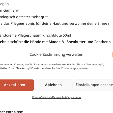
vegan
in Germany
ologisch getestet “sehr gut”
e das Pflegeerlebnis für deine Haut und verwöhne deine Sinne mi
Handcreme Pflegeschaum Kirschblüte 50ml
lebnis schützt die Hände mit Mandelöl, Sheabutter und Panthenol!
Cookie-Zustimmung verwalten
vegan
in Germany
 verwenden Cookies, um Ihr Surferlebnis zu verbessern. Wählen Sie aus "Notwendige",
altig und ergiebig
atistiken" und "Marketing"-Cookies. Ändern Sie Ihre Einstellungen jederzeit.
ologisch getestet “sehr gut”
m Duft nach zarten Kirschblüten
Akzeptieren
Ablehnen
Einstellungen anseh
schnell ein, ohne einen fettigen Film zu hinterlassen
ers cremiger Pflegeschaum mit vollem, lufitgen Volumen
Cookie-Richtlinie
Datenschutz
Impressum
nzigartige PROTECT ME! Formel verwöhnt die Haut und pflegt die H
et enthalten: