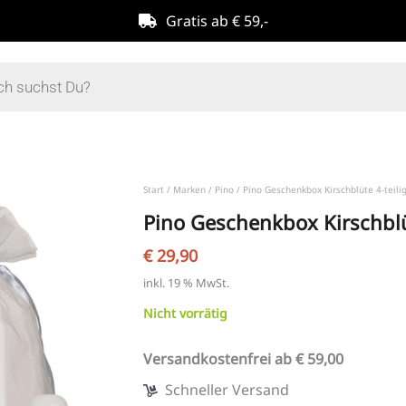
Gratis ab € 59,-
Start
/
Marken
/
Pino
/ Pino Geschenkbox Kirschblüte 4-teili
Pino Geschenkbox Kirschblüt
€
29,90
inkl. 19 % MwSt.
Nicht vorrätig
Versandkostenfrei ab € 59,00
Schneller Versand