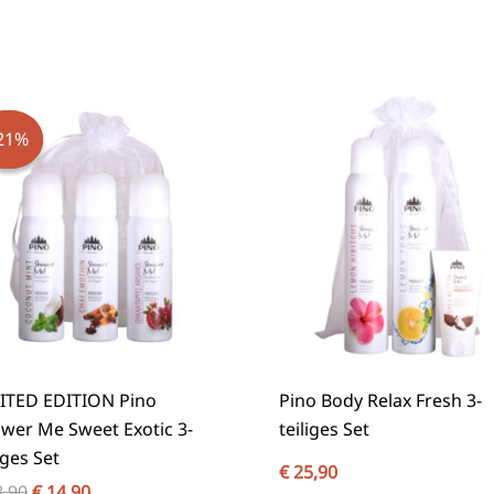
Ursprünglicher
Aktueller
Preis
Preis
war:
ist:
21%
21%
€ 18,90
€ 14,90.
ITED EDITION Pino
Pino Body Relax Fresh 3-
wer Me Sweet Exotic 3-
teiliges Set
iges Set
€
25,90
,90
€
14,90