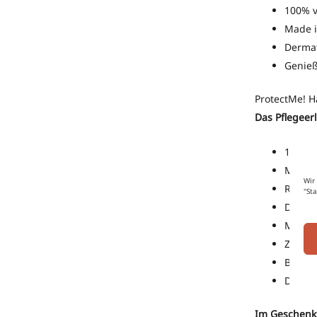
100% 
Made 
Dermat
Genieß
ProtectMe! 
Das Pflegeer
100% 
Made 
Wir
Reichh
"St
Dermat
Mit de
Zieht 
Besond
Die ei
Im Geschenks