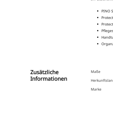
PINO 
Protec
Protec
Pfleg
Handt
Organ
Zusätzliche
Maße
Informationen
Herkunftsla
Marke