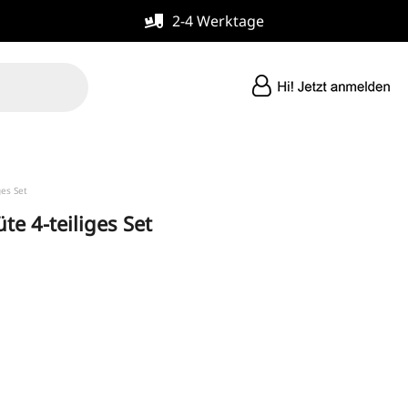
2-4 Werktage
ges Set
e 4-teiliges Set