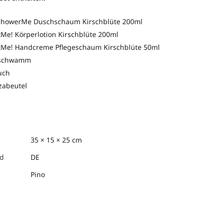
ShowerMe Duschschaum Kirschblüte 200ml
tMe! Körperlotion Kirschblüte 200ml
tMe! Handcreme Pflegeschaum Kirschblüte 50ml
eschwamm
uch
zabeutel
35 × 15 × 25 cm
nd
DE
Pino