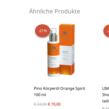
Ähnliche Produkte
Ursprünglicher
Aktueller
Preis
Preis
war:
ist:
-21%
-21%
-
-
€ 24,00
€ 19,00.
Pino Körperöl Orange Spirit
LIM
100 ml
Sho
teil
€
24,00
€
19,00
€
18