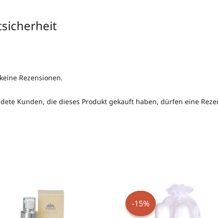
sicherheit
 keine Rezensionen.
ete Kunden, die dieses Produkt gekauft haben, dürfen eine Rez
Ursprünglicher
Aktueller
Preis
Preis
war:
ist:
-15%
-15%
€ 25,90
€ 21,90.