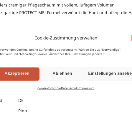
ers cremiger Pflegeschaum mit vollem, lufitgem Volumen
nzigartige PROTECT ME! Formel verwöhnt die Haut und pflegt die H
Cookie-Zustimmung verwalten
0,1 kg
 verwenden Cookies, um Ihr Surferlebnis zu verbessern. Wählen Sie aus "Notwendige",
atistiken" und "Marketing"-Cookies. Ändern Sie Ihre Einstellungen jederzeit.
15 × 5 × 5 cm
Aqua, Butane, Octyldodecanol, Decyl Oleate, Urea, Glyceri
Glyceryl Stearate, Panthenol, Macadamia Ternifolia Seed 
Akzeptieren
Ablehnen
Einstellungen anseh
Vulgaris Root Extract, Hydrolyzed Corn Starch, Tocopherol
Lauroyl Sarcosinate, Allantoin, Parfum, Isobutane, Lactic 
Cookie-Richtlinie
Datenschutz
Impressum
Hydrogenated Palm Glycerides Citrate, Alpha-Isomethyl Io
nd
DE
Pino