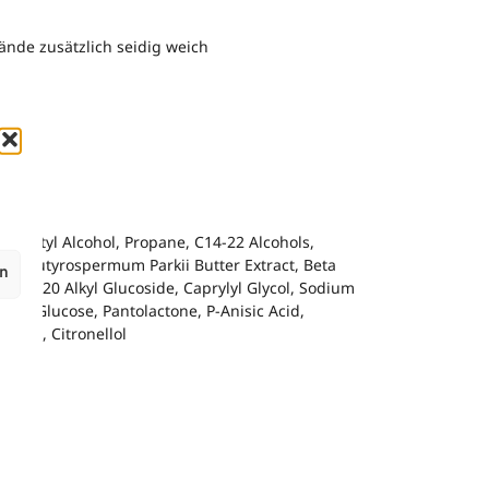
ände zusätzlich seidig weich
n, Cetyl Alcohol, Propane, C14-22 Alcohols,
Oil, Butyrospermum Parkii Butter Extract, Beta
en
, C12-20 Alkyl Glucoside, Caprylyl Glycol, Sodium
Acid, Glucose, Pantolactone, P-Anisic Acid,
none, Citronellol