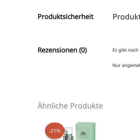
Produkt
Produktsicherheit
Rezensionen (0)
Es gibt noch
Nur angemeld
Ähnliche Produkte
Ursprünglicher
Aktueller
Preis
Preis
war:
ist:
-21%
-21%
€ 24,00
€ 19,00.