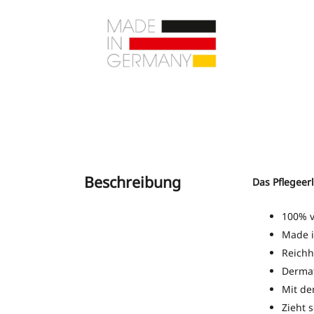
Beschreibung
Das Pflegeer
100% 
Made 
Reichh
Dermat
Mit de
Zieht 