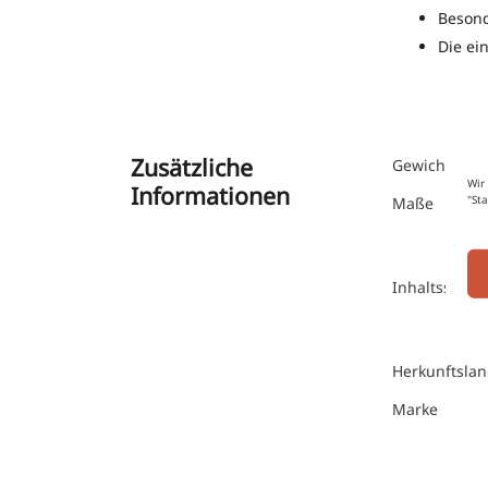
Besond
Die ei
Zusätzliche
Gewicht
Wir
Informationen
"St
Maße
Inhaltsstoffe
Herkunftsla
Marke