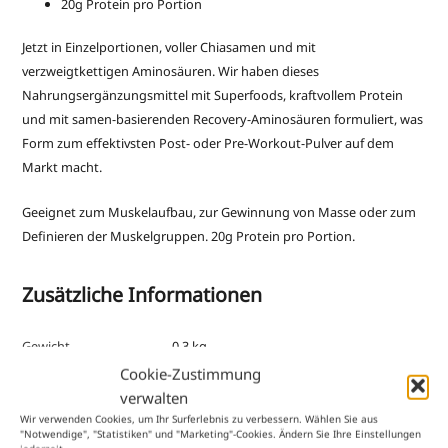
20g Protein pro Portion
Jetzt in Einzelportionen, voller Chiasamen und mit
verzweigtkettigen Aminosäuren. Wir haben dieses
Nahrungsergänzungsmittel mit Superfoods, kraftvollem Protein
und mit samen-basierenden Recovery-Aminosäuren formuliert, was
Form zum effektivsten Post- oder Pre-Workout-Pulver auf dem
Markt macht.
Geeignet zum Muskelaufbau, zur Gewinnung von Masse oder zum
Definieren der Muskelgruppen. 20g Protein pro Portion.
Zusätzliche Informationen
Gewicht
0,3 kg
Cookie-Zustimmung
Maße
65 × 40 × 40 cm
verwalten
Marke
Rain International
Wir verwenden Cookies, um Ihr Surferlebnis zu verbessern. Wählen Sie aus
"Notwendige", "Statistiken" und "Marketing"-Cookies. Ändern Sie Ihre Einstellungen
Herkunftsland
US