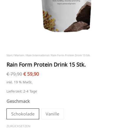
Start
/
Marken
/
Rain International
/ Rain Form Protein Drink 15 Stk.
Rain Form Protein Drink 15 Stk.
€
79,90
€
59,90
inkl. 19 % MwSt.
Lieferzeit:
2-4 Tage
Geschmack
Schokolade
Vanille
ZURÜCKSETZEN