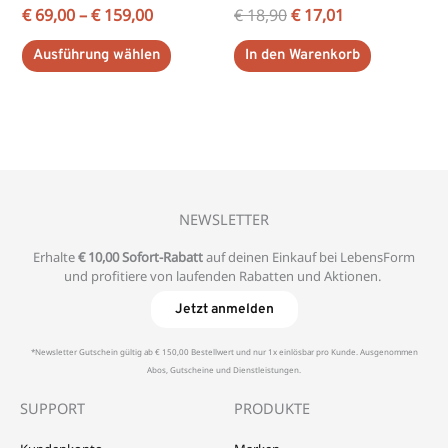
Produktseite
€
69,00
–
€
159,00
€
18,90
€
17,01
gewählt
Ausführung wählen
In den Warenkorb
werden
NEWSLETTER
Erhalte
€ 10,00 Sofort-Rabatt
auf deinen Einkauf bei LebensForm
und profitiere von laufenden Rabatten und Aktionen.
Jetzt anmelden
*Newsletter Gutschein gültig ab € 150,00 Bestellwert und nur 1x einlösbar pro Kunde. Ausgenommen
Abos, Gutscheine und Dienstleistungen.
SUPPORT
PRODUKTE