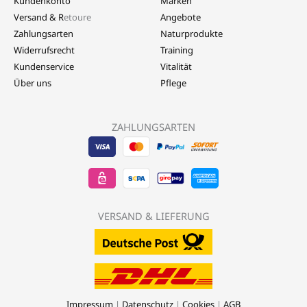
Kundenkonto
Marken
Versand & R
etoure
Angebote
Zahlungsarten
Naturprodukte
Widerrufsrecht
Training
Kundenservice
Vitalität
Über uns
Pflege
ZAHLUNGSARTEN
Visa
EPS
Mastercard
Sepa
Sofort
-
-
-
Banktransfer
Überwe
LebensForm24
LebensForm24
LebensForm
-
-
VERSAND & LIEFERUNG
LebensForm
Lebens
Impressum
|
Datenschutz
|
Cookies
|
AGB