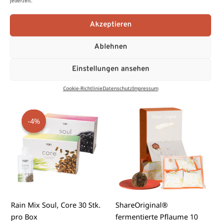
jederzeit.
Akzeptieren
Zutaten & Nährwerte
Ablehnen
Einstellungen ansehen
Ähnliche Produkte
Cookie-Richtlinie
Datenschutz
Impressum
Ursprünglicher
Aktueller
Preis
Preis
-4%
-4%
war:
ist:
€ 398,00
€ 384,00.
Rain Mix Soul, Core 30 Stk.
ShareOriginal®
pro Box
fermentierte Pflaume 10