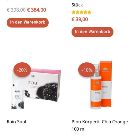
Stück
€
398,00
€
384,00
Bewertet
€
39,00
In den Warenkorb
mit
5.00
von 5
In den Warenkorb
Ursprünglicher
Aktueller
Dieses
Preis
Preis
Produkt
-20%
-20%
-10%
-10%
war:
ist:
weist
€ 18,90
€ 17,01.
mehrere
Varianten
auf.
Die
Optionen
können
Rain Soul
Pino Körperöl Chia Orange
auf
100 ml
der